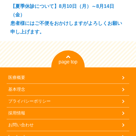
ン
の
【夏季休診について】8月10日（月）～8月14日
投
（金）
稿:
患者様にはご不便をおかけしますがよろしくお願い
申し上げます。
page top
医療概要
基本理念
プライバシーポリシー
採用情報
お問い合わせ