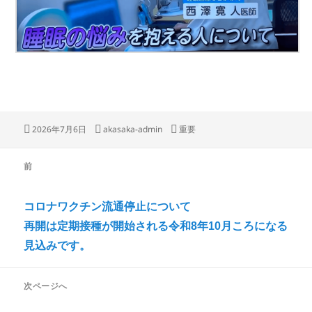
投
作
カ
2026年7月6日
akasaka-admin
重要
稿
成
テ
日:
者
ゴ
投
リ
前
稿
ー
前
ナ
の
コロナワクチン流通停止について
ビ
投
再開は定期接種が開始される令和8年10月ころになる
ゲ
稿:
見込みです。
ー
シ
次ページへ
ョ
次