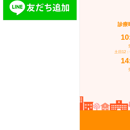
乳腺超音波（乳
バス・タクシー
小児睡眠時無呼
（SAS）検診
診療
不整脈外来
10
土日12
14