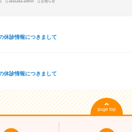
作
カ
日
akasaka-admin
お知らせ
・風疹 予防接種/抗体検査
成
テ
（保険診療）
者
ゴ
ルスワクチン接種
リ
ルス後遺症外来
ー
ス抗体・PCR検査(個人)
血圧・動脈硬化外来
6月の休診情報につきまして
ニンニク注射など）
塞発症リスク検査
7月の休診情報につきまして
（AGA外来/ED外来）
無呼吸症候群（SAS）外来
候群（SAS）オンライン診療
page top
ク