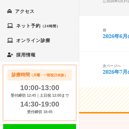
投
2026年5月31
麻疹（はしか）
稿
かぜ・発熱外来
日:
アクセス
新型コロナウイ
新型コロナウイ
投
ネット予約
新型コロナウイル
（24時間）
稿
前
循環器内科 高
2026年
ナ
前
プラセンタ療法
オンライン診療
呼吸器内科
ビ
の
ビタミン注射（
ゲ
投
アレルギー科
採用情報
ー
稿:
脳梗塞・心筋梗
睡眠障害内科
次ページへ
シ
(LOX-Index）
2026年
次
（睡眠障害とは？）
診療時間
（月曜・一部祝日休診）
ョ
メンズヘルス外来
の
ン
いびき・睡眠時
10:00-13:00
投
LOH症候群
睡眠時無呼吸症
受付締切 12:45｜土日祝 12:00まで
稿:
14:30-19:00
健康診断
禁煙外来
受付締切 18:45
人間ドック
生活習慣病外来
アレルギードッ