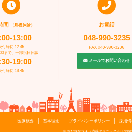
腺エコー）外来
・鉄道・企業様向け睡眠時無呼吸
吸症候群
時間
お電話
（月祝休診）
:00-13:00
048-990-3235
受付締切 12:45
FAX 048-990-3236
：00まで、一部祝日休診
:30-19:00
メールでお問い合わせ
受付締切 18:45
医療概要
基本理念
プライバシーポリシー
採用情
©
おだやかライフ内科クリニック
All Right