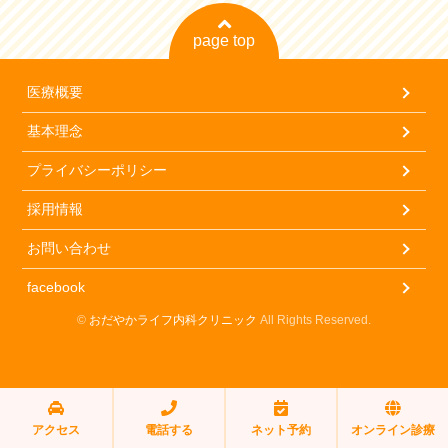
投
ゲ
稿:
page top
ー
シ
医療概要
ョ
基本理念
ン
プライバシーポリシー
採用情報
お問い合わせ
facebook
©
おだやかライフ内科クリニック
All Rights Reserved.
アクセス
電話する
ネット予約
オンライン診療